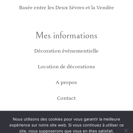
Basée entre les Deux Sèvres et la Vendée
Mes informations
Décoration évènementielle
Location de décorations
A propos
Contact
2024 © JuliDeco Tous droits réservés
Nous utilisons des cookies pour vous garantir la meilleure
expérience sur notre site web. Si vous continuez à utiliser ce
site, nous supposerons que vous en êtes satisfait.
Site web créé par
Kom Web