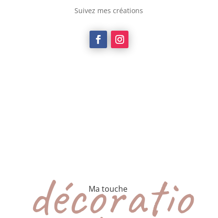
Suivez mes créations
décoratio
Ma touche